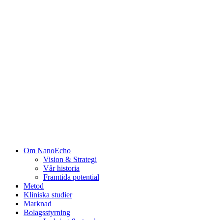
Om NanoEcho
Vision & Strategi
Vår historia
Framtida potential
Metod
Kliniska studier
Marknad
Bolagsstyrning