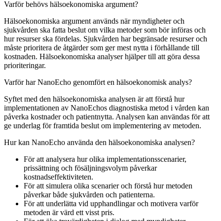
Varför behövs hälsoekonomiska argument?
Hälsoekonomiska argument används när myndigheter och
sjukvården ska fatta beslut om vilka metoder som bör införas och
hur resurser ska fördelas. Sjukvården har begränsade resurser och
måste prioritera de åtgärder som ger mest nytta i förhållande till
kostnaden. Hälsoekonomiska analyser hjälper till att göra dessa
prioriteringar.
Varför har NanoEcho genomfört en hälsoekonomisk analys?
Syftet med den hälsoekonomiska analysen är att förstå hur
implementationen av NanoEchos diagnostiska metod i vården kan
påverka kostnader och patientnytta. Analysen kan användas för att
ge underlag för framtida beslut om implementering av metoden.
Hur kan NanoEcho använda den hälsoekonomiska analysen?
För att analysera hur olika implementationsscenarier,
prissättning och fösäljningsvolym påverkar
kostnadseffektiviteten.
För att simulera olika scenarier och förstå hur metoden
påverkar både sjukvården och patienterna.
För att underlätta vid upphandlingar och motivera varför
metoden är värd ett visst pris.