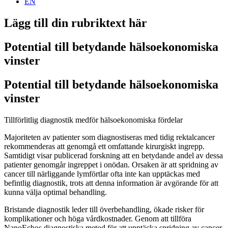
EN
Lägg till din rubriktext här
Potential till betydande hälsoekonomiska
vinster
Potential till betydande hälsoekonomiska
vinster
Tillförlitlig diagnostik medför hälsoekonomiska fördelar
Majoriteten av patienter som diagnostiseras med tidig rektalcancer
rekommenderas att genomgå ett omfattande kirurgiskt ingrepp.
Samtidigt visar publicerad forskning att en betydande andel av dessa
patienter genomgår ingreppet i onödan. Orsaken är att spridning av
cancer till närliggande lymförtlar ofta inte kan upptäckas med
befintlig diagnostik, trots att denna information är avgörande för att
kunna välja optimal behandling.
Bristande diagnostik leder till överbehandling, ökade risker för
komplikationer och höga vårdkostnader. Genom att tillföra
NanoEchos diagnostiska metod för att upptäcka spridning av cancer