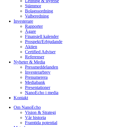
Ledning & styrelse
Stämmor
Bolagssordning
Valberedning
Investerare
Rapporter
Ägare
Finansiell kalender
Prospekt/Erbjudande
Aktien
Certified Adviser
Referenser
Nyheter & Media
Pressmeddelanden
Investerarbrev
Prenumerera
Mediabank
Presentationer
NanoEcho i media
Kontakt
Om NanoEcho
Vision & Strategi
Vår historia
Framtida potential