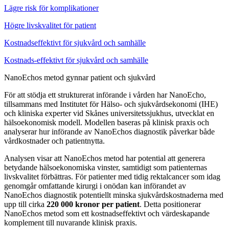
Lägre risk för komplikationer
Högre livskvalitet för patient
Kostnadseffektivt för sjukvård och samhälle
Kostnads-effektivt för sjukvård och samhälle
NanoEchos metod gynnar patient och sjukvård
För att stödja ett strukturerat införande i vården har NanoEcho,
tillsammans med Institutet för Hälso- och sjukvårdsekonomi (IHE)
och kliniska experter vid Skånes universitetssjukhus, utvecklat en
hälsoekonomisk modell. Modellen baseras på klinisk praxis och
analyserar hur införande av NanoEchos diagnostik påverkar både
vårdkostnader och patientnytta.
Analysen visar att NanoEchos metod har potential att generera
betydande hälsoekonomiska vinster, samtidigt som patienternas
livskvalitet förbättras. För patienter med tidig rektalcancer som idag
genomgår omfattande kirurgi i onödan kan införandet av
NanoEchos diagnostik potentiellt minska sjukvårdskostnaderna med
upp till cirka
220 000 kronor per patient
. Detta positionerar
NanoEchos metod som ett kostnadseffektivt och värdeskapande
komplement till nuvarande klinisk praxis.