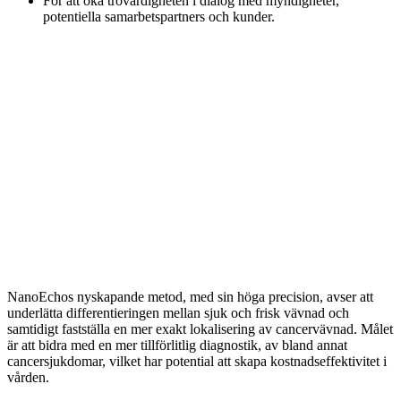
För att öka trovärdigheten i dialog med myndigheter,
potentiella samarbetspartners och kunder.
NanoEchos nyskapande metod, med sin höga precision, avser att
underlätta differentieringen mellan sjuk och frisk vävnad och
samtidigt fastställa en mer exakt lokalisering av cancervävnad. Målet
är att bidra med en mer tillförlitlig diagnostik, av bland annat
cancersjukdomar, vilket har potential att skapa kostnadseffektivitet i
vården.