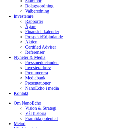
Stämmor
Bolagssordning
Valberedning
Investerare
Rapporter
Ägare
Finansiell kalender
Prospekt/Erbjudande
Aktien
Certified Adviser
Referenser
Nyheter & Media
Pressmeddelanden
Investerarbrev
Prenumerera
Mediabank
Presentationer
NanoEcho i media
Kontakt
Om NanoEcho
Vision & Strategi
Vår historia
Framtida potential
Metod