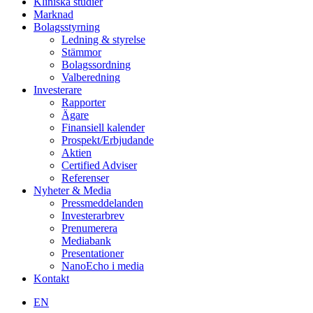
Kliniska studier
Marknad
Bolagsstyrning
Ledning & styrelse
Stämmor
Bolagssordning
Valberedning
Investerare
Rapporter
Ägare
Finansiell kalender
Prospekt/Erbjudande
Aktien
Certified Adviser
Referenser
Nyheter & Media
Pressmeddelanden
Investerarbrev
Prenumerera
Mediabank
Presentationer
NanoEcho i media
Kontakt
EN