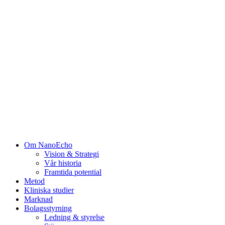
Om NanoEcho
Vision & Strategi
Vår historia
Framtida potential
Metod
Kliniska studier
Marknad
Bolagsstyrning
Ledning & styrelse