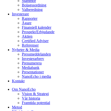
Stämmor
Bolagssordning
Valberedning
Investerare
Rapporter
Ägare
Finansiell kalender
Prospekt/Erbjudande
Aktien
Certified Adviser
Referenser
Nyheter & Media
Pressmeddelanden
Investerarbrev
Prenumerera
Mediabank
Presentationer
NanoEcho i media
Kontakt
Om NanoEcho
Vision & Strategi
Vår historia
Framtida potential
Metod