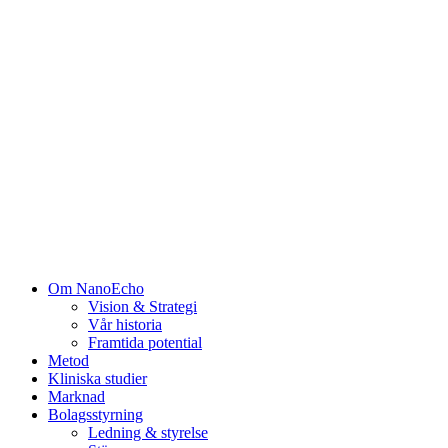
Om NanoEcho
Vision & Strategi
Vår historia
Framtida potential
Metod
Kliniska studier
Marknad
Bolagsstyrning
Ledning & styrelse