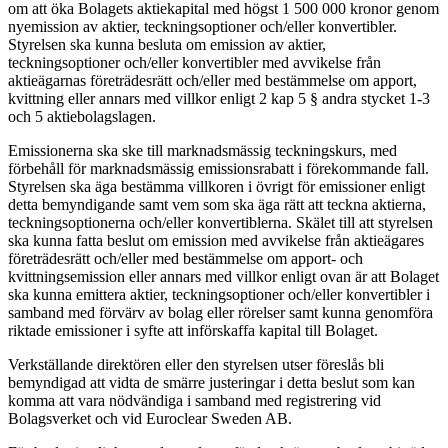
om att öka Bolagets aktiekapital med högst 1 500 000 kronor genom
nyemission av aktier, teckningsoptioner och/eller konvertibler.
Styrelsen ska kunna besluta om emission av aktier,
teckningsoptioner och/eller konvertibler med avvikelse från
aktieägarnas företrädesrätt och/eller med bestämmelse om apport,
kvittning eller annars med villkor enligt 2 kap 5 § andra stycket 1-3
och 5 aktiebolagslagen.
Emissionerna ska ske till marknadsmässig teckningskurs, med
förbehåll för marknadsmässig emissionsrabatt i förekommande fall.
Styrelsen ska äga bestämma villkoren i övrigt för emissioner enligt
detta bemyndigande samt vem som ska äga rätt att teckna aktierna,
teckningsoptionerna och/eller konvertiblerna. Skälet till att styrelsen
ska kunna fatta beslut om emission med avvikelse från aktieägares
företrädesrätt och/eller med bestämmelse om apport- och
kvittningsemission eller annars med villkor enligt ovan är att Bolaget
ska kunna emittera aktier, teckningsoptioner och/eller konvertibler i
samband med förvärv av bolag eller rörelser samt kunna genomföra
riktade emissioner i syfte att införskaffa kapital till Bolaget.
Verkställande direktören eller den styrelsen utser föreslås bli
bemyndigad att vidta de smärre justeringar i detta beslut som kan
komma att vara nödvändiga i samband med registrering vid
Bolagsverket och vid Euroclear Sweden AB.