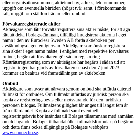
eller organisationsnummer, aktieinnehav, adress, telefonnummer,
uppgift om eventuella biträden (högst två) samt, i förekommande
fall, uppgift om ställföreträdare eller ombud.
Förvaltarregistrerade aktier
Aktieägare som låtit förvaltarregistrera sina aktier måste, för att äga
rätt att delta i bolagsstämman, tillfälligt inregistrera aktierna i eget
namn i den av Euroclear Sweden AB förda aktieboken per
avstämningsdagen enligt ovan. Aktieägare som önskar registrera
sina aktier i eget namn måste, i enlighet med respektive förvaltares
rutiner, begära att förvaltaren gör sådan registrering.
Rösträttsregistrering som av aktieägare har begärts i sådan tid att
registreringen har gjorts av förvaltaren senast den 7 juni 2023
kommer att beaktas vid framställningen av aktieboken.
Ombud
Aktieägare som avser att närvara genom ombud ska utfärda daterad
fullmakt för ombudet. Om fullmakt utfärdas av juridisk person ska
kopia av registreringsbevis eller motsvarande för den juridiska
personen bifogas. Fullmaktens giltighet får anges till längst fem år
från utfärdandet. Kopia av fullmakt samt eventuellt
registreringsbevis bör insändas till Bolaget tillsammans med anmälan
om deltagande. Bolaget tillhandahåller fullmaktsformulär på begäran
och detta finns också tillgängligt på Bolagets webbplats,
www.nanoecho.se
.