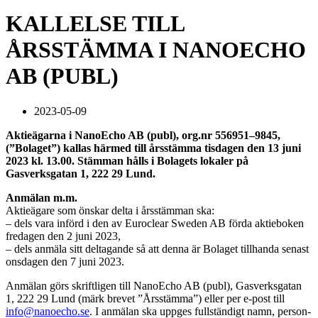
KALLELSE TILL
ÅRSSTÄMMA I NANOECHO
AB (PUBL)
2023-05-09
Aktieägarna i NanoEcho AB (publ), org.nr 556951–9845,
(”Bolaget”) kallas härmed till årsstämma tisdagen den 13 juni
2023 kl. 13.00. Stämman hålls i Bolagets lokaler på
Gasverksgatan 1, 222 29 Lund.
Anmälan m.m.
Aktieägare som önskar delta i årsstämman ska:
– dels vara införd i den av Euroclear Sweden AB förda aktieboken
fredagen den 2 juni 2023,
– dels anmäla sitt deltagande så att denna är Bolaget tillhanda senast
onsdagen den 7 juni 2023.
Anmälan görs skriftligen till NanoEcho AB (publ), Gasverksgatan
1, 222 29 Lund (märk brevet ”Årsstämma”) eller per e-post till
info@nanoecho.se
. I anmälan ska uppges fullständigt namn, person-