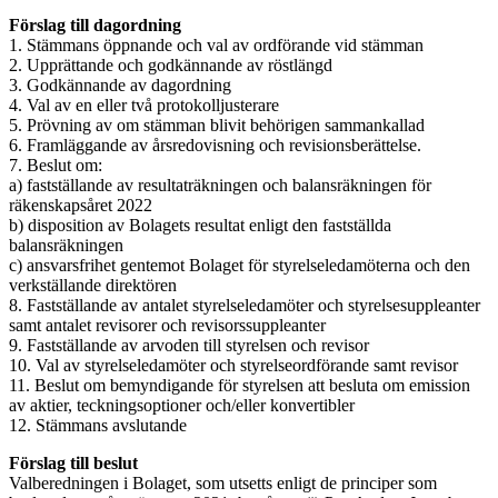
Förslag till dagordning
1. Stämmans öppnande och val av ordförande vid stämman
2. Upprättande och godkännande av röstlängd
3. Godkännande av dagordning
4. Val av en eller två protokolljusterare
5. Prövning av om stämman blivit behörigen sammankallad
6. Framläggande av årsredovisning och revisionsberättelse.
7. Beslut om:
a) fastställande av resultaträkningen och balansräkningen för
räkenskapsåret 2022
b) disposition av Bolagets resultat enligt den fastställda
balansräkningen
c) ansvarsfrihet gentemot Bolaget för styrelseledamöterna och den
verkställande direktören
8. Fastställande av antalet styrelseledamöter och styrelsesuppleanter
samt antalet revisorer och revisorssuppleanter
9. Fastställande av arvoden till styrelsen och revisor
10. Val av styrelseledamöter och styrelseordförande samt revisor
11. Beslut om bemyndigande för styrelsen att besluta om emission
av aktier, teckningsoptioner och/eller konvertibler
12. Stämmans avslutande
Förslag till beslut
Valberedningen i Bolaget, som utsetts enligt de principer som