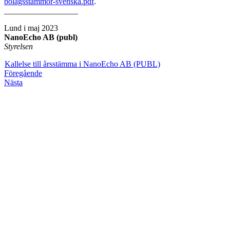
bolagsstammor-svenska.pdf
.
__________________
Lund i maj 2023
NanoEcho AB (publ)
Styrelsen
Kallelse till årsstämma i NanoEcho AB (PUBL)
Föregående
Nästa