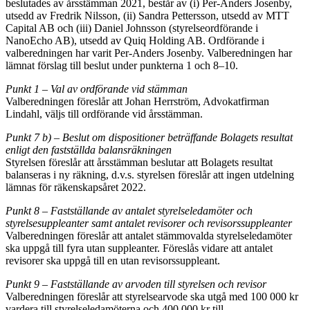
beslutades av årsstämman 2021, består av (i) Per-Anders Josenby,
utsedd av Fredrik Nilsson, (ii) Sandra Pettersson, utsedd av MTT
Capital AB och (iii) Daniel Johnsson (styrelseordförande i
NanoEcho AB), utsedd av Quiq Holding AB. Ordförande i
valberedningen har varit Per-Anders Josenby. Valberedningen har
lämnat förslag till beslut under punkterna 1 och 8–10.
Punkt 1 – Val av ordförande vid stämman
Valberedningen föreslår att Johan Herrström, Advokatfirman
Lindahl, väljs till ordförande vid årsstämman.
Punkt 7 b) – Beslut om dispositioner beträffande Bolagets resultat
enligt den fastställda balansräkningen
Styrelsen föreslår att årsstämman beslutar att Bolagets resultat
balanseras i ny räkning, d.v.s. styrelsen föreslår att ingen utdelning
lämnas för räkenskapsåret 2022.
Punkt 8 – Fastställande av antalet styrelseledamöter och
styrelsesuppleanter samt antalet revisorer och revisorssuppleanter
Valberedningen föreslår att antalet stämmovalda styrelseledamöter
ska uppgå till fyra utan suppleanter. Föreslås vidare att antalet
revisorer ska uppgå till en utan revisorssuppleant.
Punkt 9 – Fastställande av arvoden till styrelsen och revisor
Valberedningen föreslår att styrelsearvode ska utgå med 100 000 kr
vardera till styrelseledamöterna och 400 000 kr till