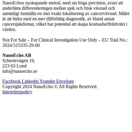
NanoEchos nyskapande metod, med sin höga precision, avser att
underlätta differentieringen mellan sjuk och frisk vävnad och
samtidigt fastställa en mer exakt lokalisering av cancervävnad. Målet
är att bidra med en mer tillförlitlig diagnostik, av bland annat
cancersjukdomar, vilket har potential att skapa kostnadseffektivitet i
vården.
Not For Sale – For Clinical Investigation Use Only – E
U Trial No.:
2024-515335-29-00
NanoEcho AB
Scheelevägen 19,
223 63 Lund
info@nanoecho.se
Facebook
Linkedin
Youtube
Envelope
Copyright 2024 NanoEcho © All Rights Reserved.
Integritetspolicy