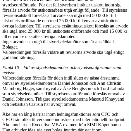
styrelseordförande. För det fall styrelsen inrättar utskott inom sig
föreslås arvode för utskottsarbete utgå enligt följande. Till styrelsens
revisionsutskott föreslås att arvode ska utgå med 50 000 kr till
utskottets ordförande och med 25 000 kr till envar av utskottets
övriga ledamöter. Till styrelsens ersättningsutskott föreslås att arvode
ska utgå med 25 000 kr till utskottets ordförande och med 15 000 kr
till envar av utskottets övriga ledamöter.
Inget arvode ska utgå till styrelseledamöter som är anställda i
Bolaget.
Valberedningen föreslår vidare att revisorns arvode ska utgå enligt
godkänd räkning.
Punkt 10 – Val av styrelseledamöter och styrelseordförande samt
revisor
Valberedningen föreslår för tiden intill slutet av nästa årsstämma
omval av styrelseledamöterna Daniel Johnsson och Ann-Christin
Malmborg Hager, samt nyval av Åke Bengtsson och Tord Labuda
som styrelseledamöter. Till styrelsens ordförande föreslås omval av
Daniel Johnsson. Tidigare styrelseledamöterna Masoud Khayyami
och Sebastian Clausin har avböjt omval.
Åke har en lång karriär inom ledningsfunktioner som CFO och
CEO från olika tillverkande industrier med internationellt footprint.
Åke innehar en Executive MBA examen från SIMI Köpenhamn.
Han erbjuder idag via eget bolag interim tjänster inom