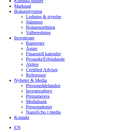
Kliniska studier
Marknad
Bolagsstyrning
Ledning & styrelse
Stämmor
Bolagssordning
Valberedning
Investerare
Rapporter
Ägare
Finansiell kalender
Prospekt/Erbjudande
Aktien
Certified Adviser
Referenser
Nyheter & Media
Pressmeddelanden
Investerarbrev
Prenumerera
Mediabank
Presentationer
NanoEcho i media
Kontakt
EN