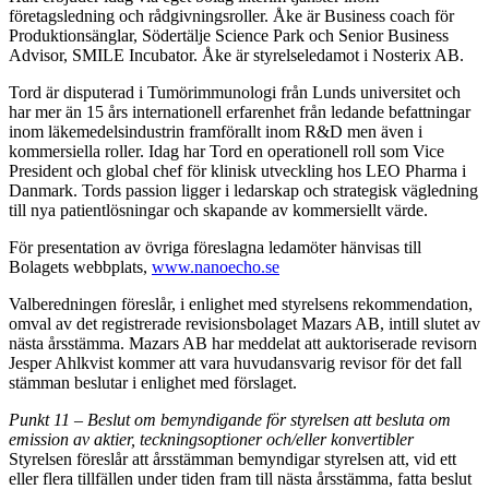
företagsledning och rådgivningsroller. Åke är Business coach för
Produktionsänglar, Södertälje Science Park och Senior Business
Advisor, SMILE Incubator. Åke är styrelseledamot i Nosterix AB.
Tord är disputerad i Tumörimmunologi från Lunds universitet och
har mer än 15 års internationell erfarenhet från ledande befattningar
inom läkemedelsindustrin framförallt inom R&D men även i
kommersiella roller. Idag har Tord en operationell roll som Vice
President och global chef för klinisk utveckling hos LEO Pharma i
Danmark. Tords passion ligger i ledarskap och strategisk vägledning
till nya patientlösningar och skapande av kommersiellt värde.
För presentation av övriga föreslagna ledamöter hänvisas till
Bolagets webbplats,
www.nanoecho.se
Valberedningen föreslår, i enlighet med styrelsens rekommendation,
omval av det registrerade revisionsbolaget Mazars AB, intill slutet av
nästa årsstämma. Mazars AB har meddelat att auktoriserade revisorn
Jesper Ahlkvist kommer att vara huvudansvarig revisor för det fall
stämman beslutar i enlighet med förslaget.
Punkt 11 – Beslut om bemyndigande för styrelsen att besluta om
emission av aktier, teckningsoptioner och/eller konvertibler
Styrelsen föreslår att årsstämman bemyndigar styrelsen att, vid ett
eller flera tillfällen under tiden fram till nästa årsstämma, fatta beslut