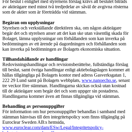
För beslut i enlighet med styrelsens förslag krävs att beslutet biträds
av aktieägare med minst två tredjedelar av såväl de avgivna rösterna
som de aktier som är företrädda vid stämman.
Begäran om upplysningar
Styrelsen och verkställande direktören ska, om någon aktieägare
begär det och styrelsen anser att det kan ske utan väsentlig skada för
Bolaget, lämna upplysningar om förhållanden som kan inverka på
bedömningen av ett ärende på dagordningen och förhållanden som
kan inverka på bedömningen av Bolagets ekonomiska situation.
Tillhandahållande av handlingar
Redovisningshandlingar och revisionsberättelse, fullständiga förslag
till beslut, samt övriga handlingar enligt aktiebolagslagen kommer att
hållas tillgängliga på Bolagets kontor med adress Gasverksgatan 1,
222 29 Lund samt på Bolagets webbplats,
www.nanoecho.se
, senast
tre veckor före stämman. Handlingarna skickas också utan kostnad
till de aktieägare som begär det och som uppger sin postadress.
Handlingarna kommer även att finnas tillgängliga vid stämman.
Behandling av personuppgifter
För information om hur personuppgifter behandlas i samband med
stämman hänvisas till den integritetspolicy som finns tillgänglig på
Euroclear Sweden AB:s hemsida,
www.euroclear.com/dam/ESw/Legal/Integritetspolicy-