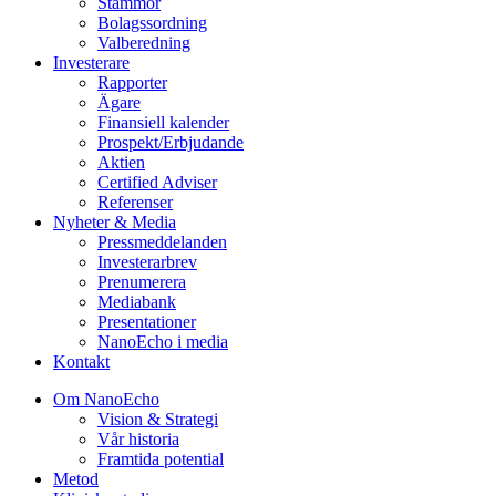
Stämmor
Bolagssordning
Valberedning
Investerare
Rapporter
Ägare
Finansiell kalender
Prospekt/Erbjudande
Aktien
Certified Adviser
Referenser
Nyheter & Media
Pressmeddelanden
Investerarbrev
Prenumerera
Mediabank
Presentationer
NanoEcho i media
Kontakt
Om NanoEcho
Vision & Strategi
Vår historia
Framtida potential
Metod