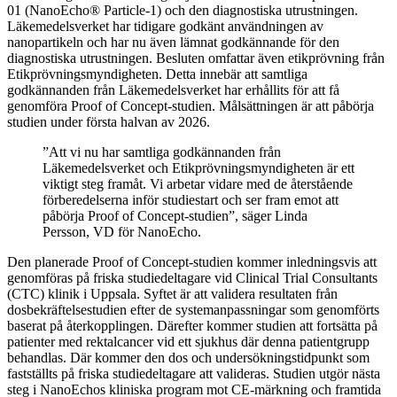
01 (NanoEcho® Particle-1) och den diagnostiska utrustningen.
Läkemedelsverket har tidigare godkänt användningen av
nanopartikeln och har nu även lämnat godkännande för den
diagnostiska utrustningen. Besluten omfattar även etikprövning från
Etikprövningsmyndigheten. Detta innebär att samtliga
godkännanden från Läkemedelsverket har erhållits för att få
genomföra Proof of Concept-studien. Målsättningen är att påbörja
studien under första halvan av 2026.
”Att vi nu har samtliga godkännanden från
Läkemedelsverket och Etikprövningsmyndigheten är ett
viktigt steg framåt. Vi arbetar vidare med de återstående
förberedelserna inför studiestart och ser fram emot att
påbörja Proof of Concept-studien”, säger Linda
Persson, VD för NanoEcho.
Den planerade Proof of Concept-studien kommer inledningsvis att
genomföras på friska studiedeltagare vid Clinical Trial Consultants
(CTC) klinik i Uppsala. Syftet är att validera resultaten från
dosbekräftelsestudien efter de systemanpassningar som genomförts
baserat på återkopplingen. Därefter kommer studien att fortsätta på
patienter med rektalcancer vid ett sjukhus där denna patientgrupp
behandlas. Där kommer den dos och undersökningstidpunkt
som
fastställts på friska studiedeltagare att valideras. Studien utgör nästa
steg i NanoEchos kliniska program mot CE-märkning och framtida