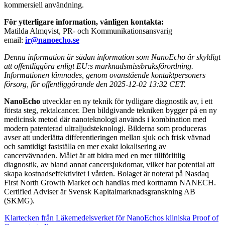
kommersiell användning.
För ytterligare information, vänligen kontakta:
Matilda Almqvist, PR- och Kommunikationsansvarig
email:
ir@nanoecho.se
Denna information är sådan information som NanoEcho är skyldigt
att offentliggöra enligt EU:s marknadsmissbruksförordning.
Informationen lämnades, genom ovanstående kontaktpersoners
försorg, för offentliggörande den 2025-12-02 13:32 CET.
NanoEcho
utvecklar en ny teknik för tydligare diagnostik av, i ett
första steg, rektalcancer. Den bildgivande tekniken bygger på en ny
medicinsk metod där nanoteknologi används i kombination med
modern patenterad ultraljudsteknologi. Bilderna som produceras
avser att underlätta differentieringen mellan sjuk och frisk vävnad
och samtidigt fastställa en mer exakt lokalisering av
cancervävnaden. Målet är att bidra med en mer tillförlitlig
diagnostik, av bland annat cancersjukdomar, vilket har potential att
skapa kostnadseffektivitet i vården. Bolaget är noterat på Nasdaq
First North Growth Market och handlas med kortnamn NANECH.
Certified Adviser är Svensk Kapitalmarknadsgranskning AB
(SKMG).
Klartecken från Läkemedelsverket för NanoEchos kliniska Proof of