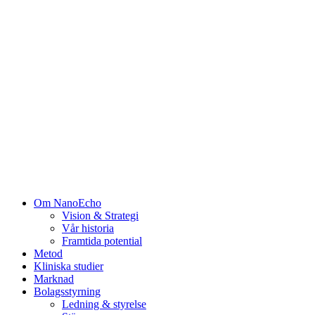
Om NanoEcho
Vision & Strategi
Vår historia
Framtida potential
Metod
Kliniska studier
Marknad
Bolagsstyrning
Ledning & styrelse