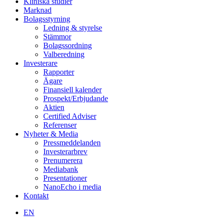
Kliniska studier
Marknad
Bolagsstyrning
Ledning & styrelse
Stämmor
Bolagssordning
Valberedning
Investerare
Rapporter
Ägare
Finansiell kalender
Prospekt/Erbjudande
Aktien
Certified Adviser
Referenser
Nyheter & Media
Pressmeddelanden
Investerarbrev
Prenumerera
Mediabank
Presentationer
NanoEcho i media
Kontakt
EN