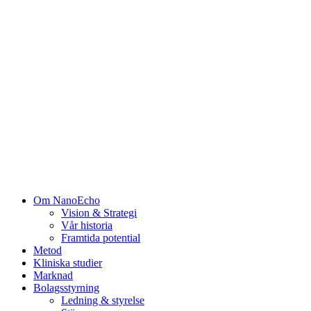
Om NanoEcho
Vision & Strategi
Vår historia
Framtida potential
Metod
Kliniska studier
Marknad
Bolagsstyrning
Ledning & styrelse