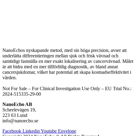
NanoEchos nyskapande metod, med sin höga precision, avser att
underlätta differentieringen mellan sjuk och frisk vävnad och
samtidigt fastställa en mer exakt lokalisering av cancervävnad. Målet
är att bidra med en mer tillförlitlig diagnostik, av bland annat
cancersjukdomar, vilket har potential att skapa kostnadseffektivitet i
vården.
Not For Sale – For Clinical Investigation Use Only – E
U Trial No.:
2024-515335-29-00
NanoEcho AB
Scheelevägen 19,
223 63 Lund
info@nanoecho.se
Facebook
Linkedin
Youtube
Envelope