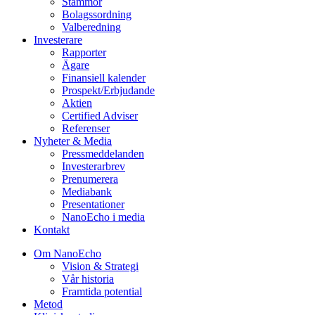
Stämmor
Bolagssordning
Valberedning
Investerare
Rapporter
Ägare
Finansiell kalender
Prospekt/Erbjudande
Aktien
Certified Adviser
Referenser
Nyheter & Media
Pressmeddelanden
Investerarbrev
Prenumerera
Mediabank
Presentationer
NanoEcho i media
Kontakt
Om NanoEcho
Vision & Strategi
Vår historia
Framtida potential
Metod