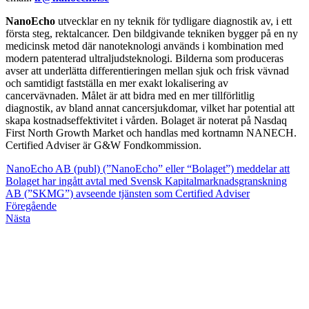
NanoEcho
utvecklar en ny teknik för tydligare diagnostik av, i ett
första steg, rektalcancer. Den bildgivande tekniken bygger på en ny
medicinsk metod där nanoteknologi används i kombination med
modern patenterad ultraljudsteknologi. Bilderna som produceras
avser att underlätta differentieringen mellan sjuk och frisk vävnad
och samtidigt fastställa en mer exakt lokalisering av
cancervävnaden. Målet är att bidra med en mer tillförlitlig
diagnostik, av bland annat cancersjukdomar, vilket har potential att
skapa kostnadseffektivitet i vården. Bolaget är noterat på Nasdaq
First North Growth Market och handlas med kortnamn NANECH.
Certified Adviser är G&W Fondkommission.
NanoEcho AB (publ) (”NanoEcho” eller “Bolaget”) meddelar att
Bolaget har ingått avtal med Svensk Kapitalmarknadsgranskning
AB (”SKMG”) avseende tjänsten som Certified Adviser
Föregående
Nästa