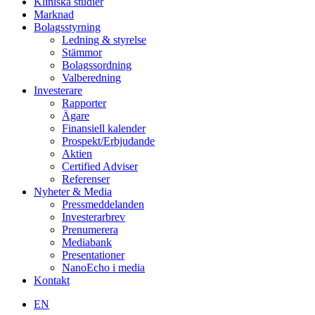
Kliniska studier
Marknad
Bolagsstyrning
Ledning & styrelse
Stämmor
Bolagssordning
Valberedning
Investerare
Rapporter
Ägare
Finansiell kalender
Prospekt/Erbjudande
Aktien
Certified Adviser
Referenser
Nyheter & Media
Pressmeddelanden
Investerarbrev
Prenumerera
Mediabank
Presentationer
NanoEcho i media
Kontakt
EN