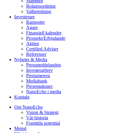
Stämmor
Bolagssordning
Valberedning
Investerare
Rapporter
Ägare
Finansiell kalender
Prospekt/Erbjudande
Aktien
Certified Adviser
Referenser
Nyheter & Media
Pressmeddelanden
Investerarbrev
Prenumerera
Mediabank
Presentationer
NanoEcho i media
Kontakt
Om NanoEcho
Vision & Strategi
Vår historia
Framtida potential
Metod