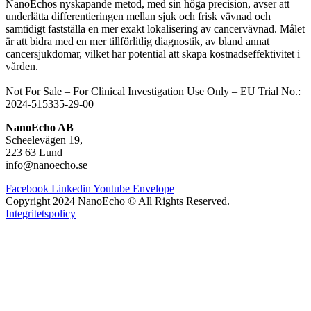
NanoEchos nyskapande metod, med sin höga precision, avser att
underlätta differentieringen mellan sjuk och frisk vävnad och
samtidigt fastställa en mer exakt lokalisering av cancervävnad. Målet
är att bidra med en mer tillförlitlig diagnostik, av bland annat
cancersjukdomar, vilket har potential att skapa kostnadseffektivitet i
vården.
Not For Sale – For Clinical Investigation Use Only – E
U Trial No.:
2024-515335-29-00
NanoEcho AB
Scheelevägen 19,
223 63 Lund
info@nanoecho.se
Facebook
Linkedin
Youtube
Envelope
Copyright 2024 NanoEcho © All Rights Reserved.
Integritetspolicy