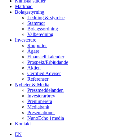
Kliniska studier
Marknad
Bolagsstyrning
Ledning & styrelse
Stämmor
Bolagssordning
Valberedning
Investerare
Rapporter
Ägare
Finansiell kalender
Prospekt/Erbjudande
Aktien
Certified Adviser
Referenser
Nyheter & Media
Pressmeddelanden
Investerarbrev
Prenumerera
Mediabank
Presentationer
NanoEcho i media
Kontakt
EN