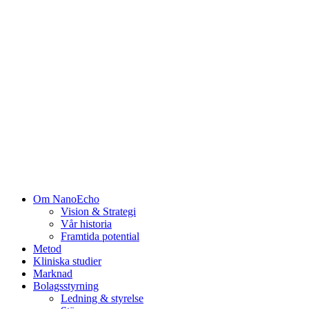
Om NanoEcho
Vision & Strategi
Vår historia
Framtida potential
Metod
Kliniska studier
Marknad
Bolagsstyrning
Ledning & styrelse